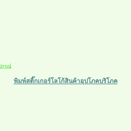
ุปกรณ์
พิมพ์สติ๊กเกอร์โลโก้สินค้าอุปโภคบริโภค