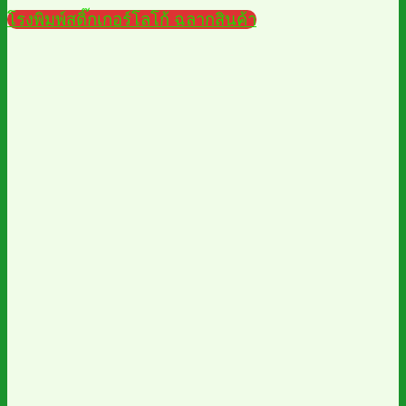
โรงพิมพ์สติ๊กเกอร์โลโก้ ฉลากสินค้า