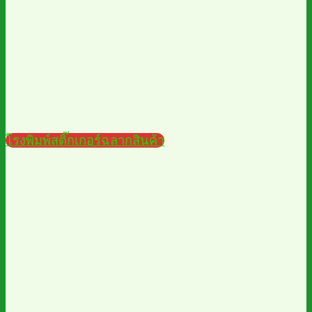
โรงพิมพ์สติ๊กเกอร์ฉลากสินค้า