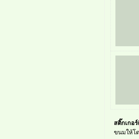
สติ๊กเกอร
ขนมให้โด