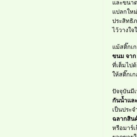
และขนาดก
แปลกใหม
ประสิทธิ
ไว้วางใจใ
แม้สติ๊กเ
ขนม จา
ที่เต็มไป
ให้สติ๊ก
ปัจจุบันม
กันน้ำแล
เป็นประจ
ฉลากสินค
หรือมาร์