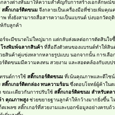
ลางต่างหันมาให้ความสำคัญกับการสร้างเอกลักษณ์ขอ
่
สติ๊กเกอร์ติดขนม
จึงกลายเป็นเครื่องมือที่ช่วยเพิ่มคุ
ภาพ ทั้งยังสามารถสื่อสารความเป็นแบรนด์ บ่งบอกวัตถ
ห้กับลูกค้า
กอร์จะมีขนาดไม่ใหญ่มาก แต่กลับส่งผลต่อการตัดสินใจซ
ก
โรงพิมพ์ฉลากสินค้า
ที่สื่อถึงตัวตนของแบรนด์ทำให้สิ
ด้วยสินค้าคู่แข่งหลากหลายรูปแบบ นอกจากนั้น การเลือ
เกอร์ติดขนมมีความคงทน สวยงาม และสอดคล้องกับงบ
ีเทรนด์การใช้
สติ๊กเกอร์ติดขนม
ที่เน้นคุณภาพและดีไซ
ะ
สติ๊กเกอร์ติดกล่อง
ทนความร้อน
ซึ่งตอบโจทย์ผู้ค้าในต
ำ ขณะเดียวกันการปรับใช้
สติ๊กเกอร์ติดขนม สำหรับต
้า คุณภาพสูง
ช่วยขยายฐานลูกค้าให้กว้างมากยิ่งขึ้น 
เก็ตเพลซ สติ๊กเกอร์ที่สวยงามและบอกข้อมูลอย่างครบถ้