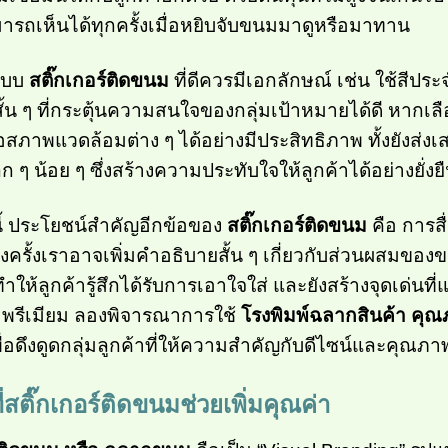
ารถเห็นได้ทุกครั้งเมื่อหยิบจับขนมมาดูหรือมาทาน
แบบ
สติ๊กเกอร์ติดขนม
ที่ดีควรมีเอกลักษณ์ เช่น ใช้สีปร
้น ๆ ที่กระตุ้นความสนใจของกลุ่มเป้าหมายได้ดี หากเลือ
สภาพแวดล้อมต่าง ๆ ได้อย่างมีประสิทธิภาพ ทั้งยังส่ง
็ก ๆ น้อย ๆ ซึ่งสร้างความประทับใจให้ลูกค้าได้อย่างยั่งย
้ ประโยชน์สำคัญอีกข้อของ
สติ๊กเกอร์ติดขนม
คือ การส
งครั้งเราอาจเพิ่มคำอธิบายสั้น ๆ เกี่ยวกับส่วนผสมของขน
นี้ทำให้ลูกค้ารู้สึกได้รับการเอาใจใส่ และยังสร้างจุดเด่นท
าพรีเมียม ลองพิจารณาการใช้
โรงพิมพ์ฉลากสินค้า คุณ
ื่อดึงดูดกลุ่มลูกค้าที่ให้ความสำคัญกับดีไซน์และคุณ
ี่สติ๊กเกอร์ติดขนมช่วยเพิ่มคุณค่า