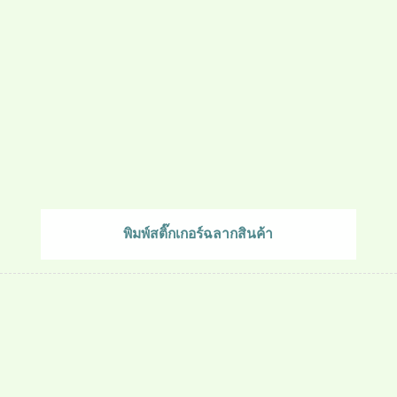
พิมพ์สติ๊กเกอร์ฉลากสินค้า